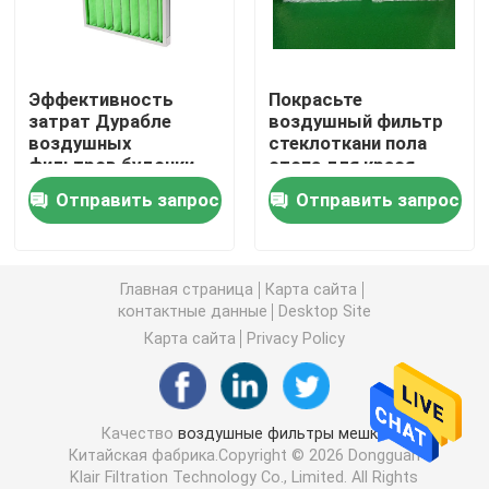
Блок фильтра ФФУ вентилятора
Эффективность
Покрасьте
затрат Дурабле
воздушный фильтр
Ливень воздуха чистой комнаты
воздушных
стеклоткани пола
фильтров будочки
стопа для крася
брызг рамки Г4
фильтрации тумана
Воздушные фильтры будочки брызг
Отправить запрос
Отправить запрос
многоразовая
краски будочки
Воздушный фильтр активированного угля
Главная страница
Карта сайта
контактные данные
Desktop Site
высокотемпературный воздушный фильтр
Карта сайта
Privacy Policy
плиссированные воздушные фильтры
Качество
воздушные фильтры мешка
Китайская фабрика.Copyright © 2026 Dongguan
фильтры очистителя воздуха
Klair Filtration Technology Co., Limited. All Rights