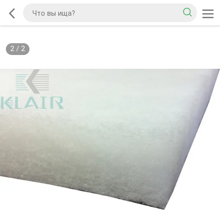
2
/
2