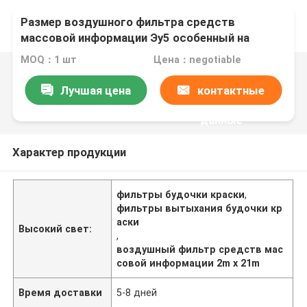
Размер воздушного фильтра средств
массовой информации Эу5 особенный на
будочка 2м кс 21м брызг/картины
MOQ：1 шт
Цена：negotiable
Лучшая цена
контактные
данные
Характер продукции
фильтры будочки краски
,
фильтры вытыхания будочки кр
аски
Высокий свет:
,
воздушный фильтр средств мас
совой информации 2m x 21m
Время доставки
5-8 дней