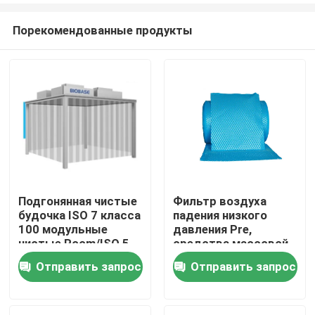
Порекомендованные продукты
Подгонянная чистые
Фильтр воздуха
будочка ISO 7 класса
падения низкого
Дом
100 модульные
давления Pre,
чистые Room/ISO 5
средства массовой
чистая
информации фильтра
Отправить запрос
Отправить запрос
Продукты
Rolls полиэстера G3
G4
О нас