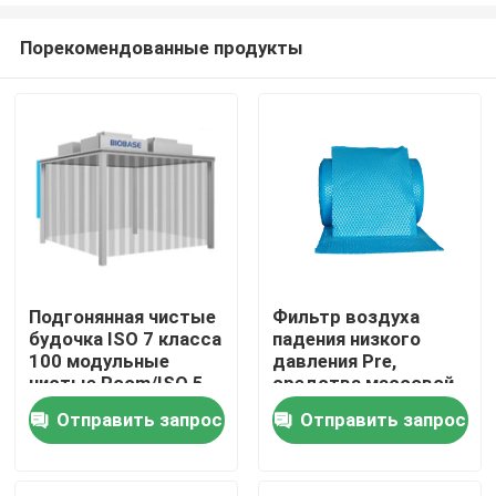
Порекомендованные продукты
Подгонянная чистые
Фильтр воздуха
будочка ISO 7 класса
падения низкого
Дом
100 модульные
давления Pre,
чистые Room/ISO 5
средства массовой
чистая
информации фильтра
Отправить запрос
Отправить запрос
Продукты
Rolls полиэстера G3
G4
О нас