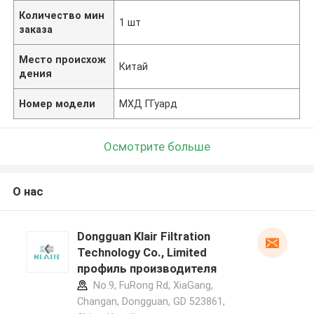
Количество мин
1 шт
заказа
Место происхож
Китай
дения
Номер модели
МХД ГГуард
Осмотрите больше
О нас
Dongguan Klair Filtration
Technology Co., Limited
профиль производителя
No.9, FuRong Rd, XiaGang,
Changan, Dongguan, GD 523861,