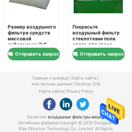
Блок фильтра ФФУ вентилятора
Размер воздушного
Покрасьте
фильтра средств
воздушный фильтр
Ливень воздуха чистой комнаты
массовой
стеклоткани пола
информации Эу5
стопа для крася
особенный на
фильтрации тумана
Воздушные фильтры будочки брызг
Отправить запрос
Отправить запрос
будочка 2м кс 21м
краски будочки
брызг/картины
Воздушный фильтр активированного угля
Главная страница
Карта сайта
контактные данные
Desktop Site
высокотемпературный воздушный фильтр
Карта сайта
Privacy Policy
плиссированные воздушные фильтры
Качество
воздушные фильтры мешка
Китайская фабрика.Copyright © 2026 Dongguan
фильтры очистителя воздуха
Klair Filtration Technology Co., Limited. All Rights