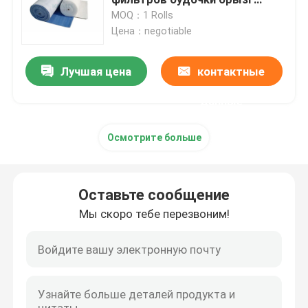
материальный для Пре
MOQ：1 Rolls
фильтра
Цена：negotiable
Блок фильтра ФФУ вентилятора
Лучшая цена
контактные
Ливень воздуха чистой комнаты
данные
Воздушные фильтры будочки брызг
Осмотрите больше
Воздушный фильтр активированного угля
Оставьте сообщение
высокотемпературный воздушный фильтр
Мы скоро тебе перезвоним!
плиссированные воздушные фильтры
фильтры очистителя воздуха