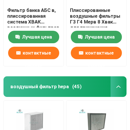
Фильтр банка АБС в,
Плиссированные
плиссированная
воздушные фильтры
система ХВАК
Г3 Г4 Мерв 8 Хвак
воздушных фильтров
для применения
ХЭПА с пластиковой
промышленных/
Лучшая цена
Лучшая цена
рамкой
Коммерикал
контактные
контактные
данные
данные
воздушный фильтр hepa
(45)