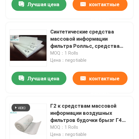
Лучшая цена
контактные
данные
Синтетические средства
массовой информации
фильтра Ролльс, средства
массовой информации
MOQ：1 Rolls
воздушного фильтра с
Цена：negotiable
высокой вместимостью пыли
Лучшая цена
контактные
данные
Г2 к средствам массовой
информации воздушных
фильтров будочки брызг Г4
свертывают волокно 100%
MOQ：1 Rolls
полиэстер синтетическое
Цена：negotiable