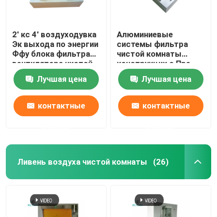
2' кс 4' воздуходувка
Алюминиевые
Эк выхода по энергии
системы фильтра
Ффу блока фильтра
чистой комнаты
вентилятора чистой
конструкции с Пре
комнаты с Пре
воздуходувкой Ак
Лучшая цена
Лучшая цена
фильтром
фильтра
контактные
контактные
данные
данные
Ливень воздуха чистой комнаты
(26)