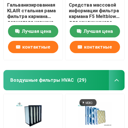
Гальванизированная
Средства массовой
KLAIR стальная рама
информации фильтра
фильтра кармана
кармана F5 Meltblown
держателя кармана
для кондиционера
воздушного фильтра
HVAC
Лучшая цена
Лучшая цена
сумки
контактные
контактные
данные
данные
Воздушные фильтры HVAC
(29)