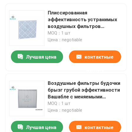
Плиссированная
эффективность устранимых
воздушных фильтров
основная с расширенной
MOQ：1 шт
сеткой
Цена：negotiable
Лучшая цена
контактные
данные
Воздушные фильтры будочки
брызг грубой эффективности
Вашабле с меняемыми
средствами массовой
MOQ：1 шт
информации
Цена：negotiable
Лучшая цена
контактные