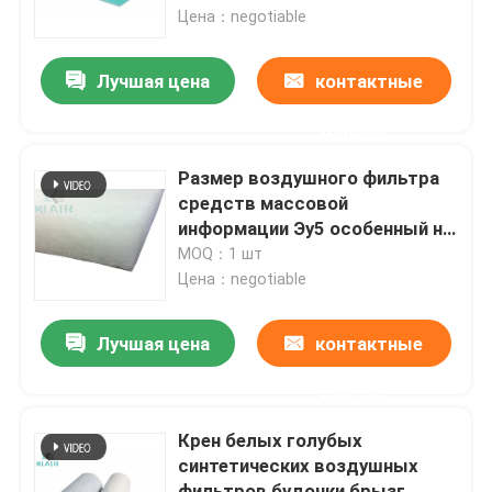
Цена：negotiable
Путешествие фабрики
Лучшая цена
контактные
данные
Проверка качества
Размер воздушного фильтра
Свяжитесь мы
средств массовой
информации Эу5 особенный на
будочка 2м кс 21м брызг/
MOQ：1 шт
Спросите цитату
картины
Цена：negotiable
воздушные фильтры мешка
Лучшая цена
контактные
данные
Воздушные фильтры HVAC
Крен белых голубых
синтетических воздушных
воздушный фильтр hepa
фильтров будочки брызг