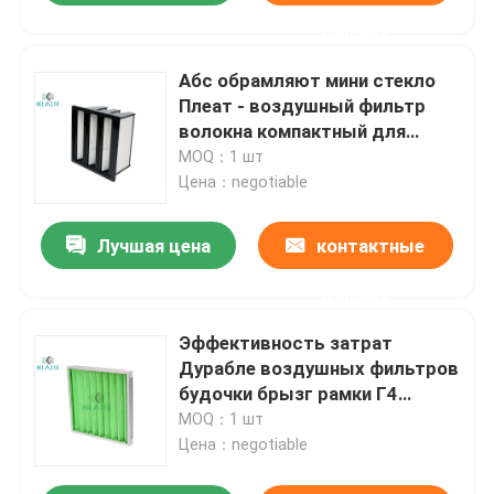
данные
Абс обрамляют мини стекло
Плеат - воздушный фильтр
волокна компактный для
большого тома воздуха
MOQ：1 шт
Цена：negotiable
Лучшая цена
контактные
данные
Эффективность затрат
Дурабле воздушных фильтров
будочки брызг рамки Г4
многоразовая
MOQ：1 шт
Цена：negotiable