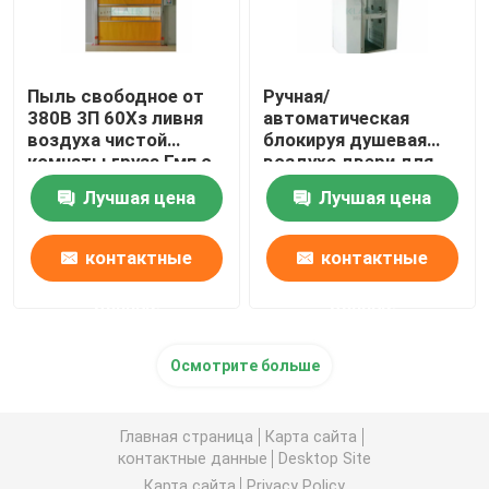
Пыль свободное от
Ручная/
380В 3П 60Хз ливня
автоматическая
воздуха чистой
блокируя душевая
комнаты груза Гмп с
воздуха двери для
быстрой дверью
частичного
Лучшая цена
Лучшая цена
завальцовки
диспетчерского
пункта
контактные
контактные
данные
данные
Осмотрите больше
Главная страница
Карта сайта
контактные данные
Desktop Site
Карта сайта
Privacy Policy