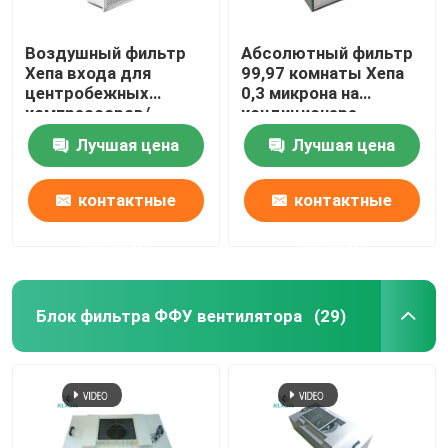
Воздушный фильтр
Абсолютный фильтр
Хепа входа для
99,97 комнаты Хепа
центробежных
0,3 микрона на
компрессоров/
кондиционере
газовых турбин/
извлекает споры
Лучшая цена
Лучшая цена
двигателей
прессформы
контактные
контактные
данные
данные
Блок фильтра ФФУ вентилятора
(29)