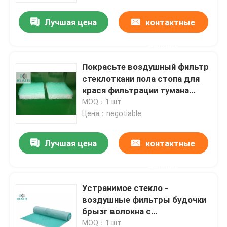
Лучшая цена
контактные
данные
Покрасьте воздушный фильтр
стеклоткани пола стопа для
крася фильтрации тумана
краски будочки
MOQ：1 шт
Цена：negotiable
Лучшая цена
контактные
Дом
данные
Устранимое стекло -
Продукты
воздушные фильтры будочки
брызг волокна с
прогрессивной плотностью
О нас
MOQ：1 шт