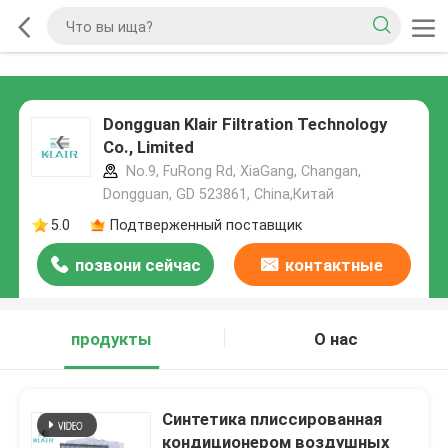
Dongguan Klair Filtration Technology
Co., Limited
No.9, FuRong Rd, XiaGang, Changan,
Dongguan, GD 523861, China,Китай
5.0
Подтверженный поставщик
позвони сейчас
контактные
данные
продукты
О нас
Синтетика плиссированная
кондиционером воздушных