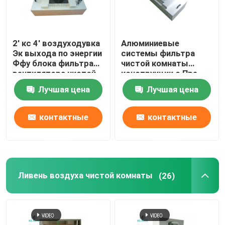
2' кс 4' воздуходувка
Алюминиевые
Эк выхода по энергии
системы фильтра
Ффу блока фильтра
чистой комнаты
вентилятора чистой
конструкции с Пре
комнаты с Пре
воздуходувкой Ак
Лучшая цена
Лучшая цена
фильтром
фильтра
контактные
контактные
данные
данные
Ливень воздуха чистой комнаты
(26)