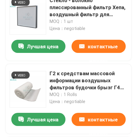
Стекло - волокно
плиссированный фильтр Хепа,
воздушный фильтр для
промышленной системы Хвак
MOQ：1 шт
Цена：negotiable
Лучшая цена
контактные
данные
Г2 к средствам массовой
информации воздушных
фильтров будочки брызг Г4
свертывают волокно 100%
MOQ：1 Rolls
полиэстер синтетическое
Цена：negotiable
Лучшая цена
контактные
данные