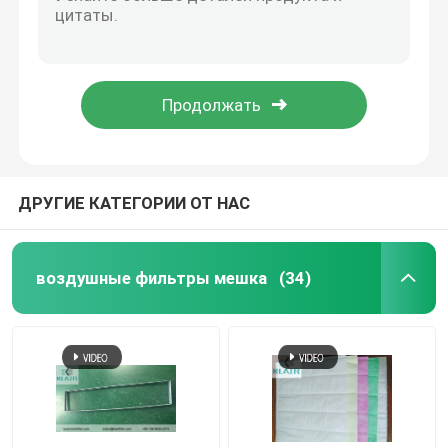
Модульный ливень воздуха чистой комнаты, комната Софтвалл легкой установки чистая
Комната Софтвалл контроля заражения мобильная чистая для производственного процесса
Блок фильтра ФФУ вентилятора
Коммерчески воздух воздушных фильтров сумки регулируя ИСО 16890 Эпм1 стандарта фильтра блока АХУ новый
В активированный банком фильтр угля, класс 2 фильтра запаха углерода большой емкости
Ливень воздуха чистой комнаты
1" 2" 4" доступные плиссированные воздушные фильтры панели чернят для фильтрации запаха/газа
Воздушные фильтры будочки брызг
ДРУГИЕ КАТЕГОРИИ ОТ НАС
Воздушный фильтр активированного угля
воздушные фильтры мешка
(34)
высокотемпературный воздушный фильтр
плиссированные воздушные фильтры
фильтры очистителя воздуха