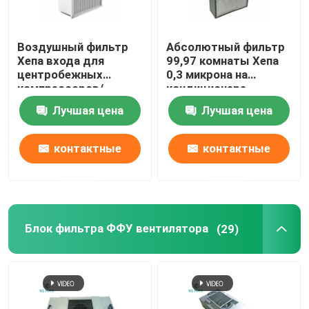
Воздушный фильтр
Абсолютный фильтр
Хепа входа для
99,97 комнаты Хепа
центробежных
0,3 микрона на
компрессоров/
кондиционере
газовых турбин/
извлекает споры
Лучшая цена
Лучшая цена
двигателей
прессформы
контактные
контактные
данные
данные
Блок фильтра ФФУ вентилятора
(29)