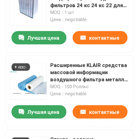
фильтров 24 кс 24 кс 22 для
газовой турбины
MOQ：1 шт
Цена：negotiable
Лучшая цена
контактные
данные
Расширенные KLAIR средства
массовой информации
воздушного фильтра металла
прокатанные сеткой
MOQ：100 Ролльс
свертывают класс G3 G4
Цена：negotiable
Лучшая цена
контактные
данные