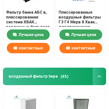
Фильтр банка АБС в,
Плиссированные
плиссированная
воздушные фильтры
система ХВАК
Г3 Г4 Мерв 8 Хвак
воздушных фильтров
для применения
ХЭПА с пластиковой
промышленных/
Лучшая цена
Лучшая цена
рамкой
Коммерикал
контактные
контактные
данные
данные
воздушный фильтр hepa
(45)