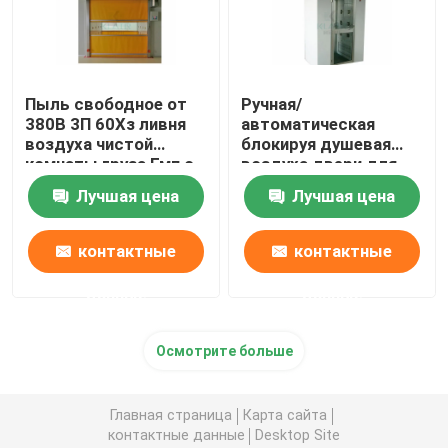
Пыль свободное от
Ручная/
380В 3П 60Хз ливня
автоматическая
воздуха чистой
блокируя душевая
комнаты груза Гмп с
воздуха двери для
быстрой дверью
частичного
Лучшая цена
Лучшая цена
завальцовки
диспетчерского
пункта
контактные
контактные
данные
данные
Осмотрите больше
Главная страница
Карта сайта
контактные данные
Desktop Site