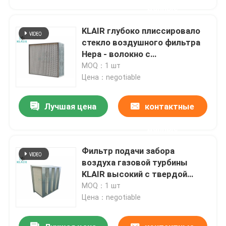
данные
KLAIR глубоко плиссировало
стекло воздушного фильтра
Hepa - волокно с
сопротивлением PA 600
MOQ：1 шт
окончательным
Цена：negotiable
Лучшая цена
контактные
данные
Фильтр подачи забора
Дом
воздуха газовой турбины
KLAIR высокий с твердой
гальванизированной стальной
MOQ：1 шт
Продукты
конструкцией 24x24x12
Цена：negotiable
О нас