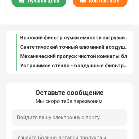
Лучшая цена
контактные
Высокий фильтр сумки емкости загрузки пыли твердый для Пыл-груженых окружающих сред
Синтетический точный алюминий воздушных фильтров сумки Г4/гальванизировал сталь для всех систем Хвак
данные
Путешествие фабрики
Механический пропуск чистой комнаты блокировки через нержавеющую сталь камер
Устранимое стекло - воздушные фильтры будочки брызг волокна с прогрессивной плотностью
Проверка качества
Портативная модульная будочка ливня воздуха чистой комнаты чистая с Хепа Ффу Софтвалл
Ливень воздуха чистой комнаты портативной машинки класса 100/комната ламинарной подачи чистая
Свяжитесь мы
Очиститель воздуха фильтра Хепа Плеат ОЭМ мини с микро- стеклом - средствами массовой информации волокна
Фильтр входа воздушных фильтров Ашраэ Мерв 8 плиссированный Пре для блока кондиционирования воздуха
Устранимое выдвинутое поверхностное падение низкого давления воздушного фильтра с влажным положенным картоном
Спросите цитату
Очиститель воздуха Хепа замены фильтрует мини стекло Плеат - ОЭМ волокна
Оставьте сообщение
Фильтры очистителя воздуха картона плиты для очищая системы вентиляции
воздушные фильтры мешка
Мы скоро тебе перезвоним!
Ливень воздуха ионизацией для исключать чистой одежды работника статический
Воздушный фильтр активированного угля Мерв 7 плиссированный для качества крытого воздуха улучшает
Воздушные фильтры HVAC
Постоянным воздушные фильтры плиссированные металлом для средних условий загрузки пыли
Твердый фильтр воздушных фильтров 24кс24кс12 сумки для АХУ Эуроклимат Дайкин Мкквай
воздушный фильтр hepa