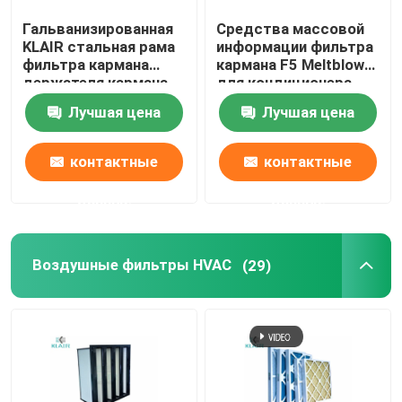
Гальванизированная
Средства массовой
Шкаф ламинарный поток
KLAIR стальная рама
информации фильтра
фильтра кармана
кармана F5 Meltblown
держателя кармана
для кондиционера
коробка пропуска
воздушного фильтра
HVAC
Лучшая цена
Лучшая цена
сумки
контактные
контактные
данные
данные
Воздушные фильтры HVAC
(29)