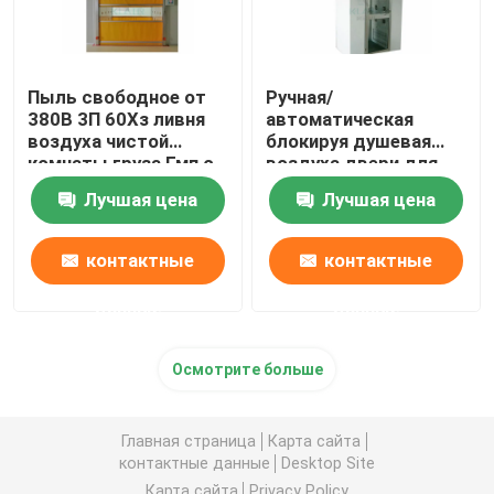
Пыль свободное от
Ручная/
380В 3П 60Хз ливня
автоматическая
воздуха чистой
блокируя душевая
комнаты груза Гмп с
воздуха двери для
быстрой дверью
частичного
Лучшая цена
Лучшая цена
завальцовки
диспетчерского
пункта
контактные
контактные
данные
данные
Осмотрите больше
Главная страница
Карта сайта
контактные данные
Desktop Site
Карта сайта
Privacy Policy