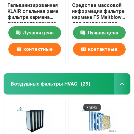
Гальванизированная
Средства массовой
KLAIR стальная рама
информации фильтра
фильтра кармана
кармана F5 Meltblown
держателя кармана
для кондиционера
воздушного фильтра
HVAC
Лучшая цена
Лучшая цена
сумки
контактные
контактные
данные
данные
Воздушные фильтры HVAC
(29)