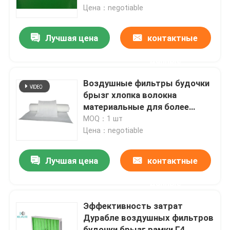
Цена：negotiable
Путешествие фабрики
Лучшая цена
контактные
данные
Проверка качества
Воздушные фильтры будочки
Свяжитесь мы
брызг хлопка волокна
материальные для более
большой пыли собирают
MOQ：1 шт
Спросите цитату
Цена：negotiable
воздушные фильтры мешка
Лучшая цена
контактные
данные
Воздушные фильтры HVAC
Эффективность затрат
Дурабле воздушных фильтров
воздушный фильтр hepa
будочки брызг рамки Г4