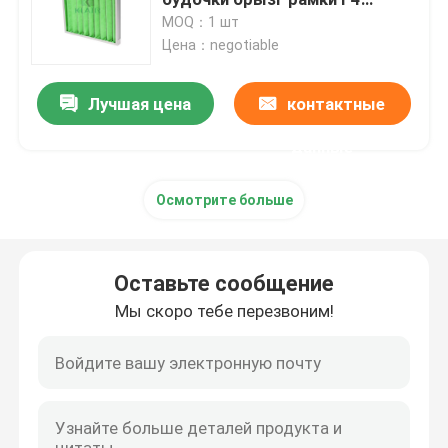
многоразовая
MOQ：1 шт
Цена：negotiable
Блок фильтра ФФУ вентилятора
Лучшая цена
контактные
Ливень воздуха чистой комнаты
данные
Воздушные фильтры будочки брызг
Осмотрите больше
Воздушный фильтр активированного угля
Оставьте сообщение
высокотемпературный воздушный фильтр
Мы скоро тебе перезвоним!
плиссированные воздушные фильтры
фильтры очистителя воздуха