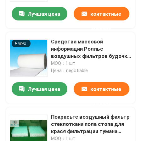
Лучшая цена
контактные
данные
Средства массовой
информации Ролльс
воздушных фильтров будочки
брызг потолка Ф5 Эу5 с
MOQ：1 шт
поверхностью брызг клея
Цена：negotiable
Лучшая цена
контактные
Дом
данные
Покрасьте воздушный фильтр
Продукты
стеклоткани пола стопа для
крася фильтрации тумана
краски будочки
О нас
MOQ：1 шт