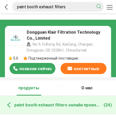
Dongguan Klair Filtration Technology
Co., Limited
No.9, FuRong Rd, XiaGang, Changan,
Dongguan, GD 523861, China,Китай
5.0
Подтверженный поставщик
позвони сейчас
контактные
данные
продукты
О нас
paint booth exhaust filters онлайн производство
(24)