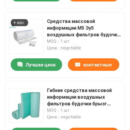
данные
Средства массовой
информации М5 Эу5
воздушных фильтров будочки
брызг комнаты картины с
MOQ：1 шт
затыловкой сетки
Цена：negotiable
Лучшая цена
контактные
данные
Гибкие средства массовой
информации воздушных
фильтров будочки брызг
стеклоткани для стопа краски
MOQ：1 шт
Цена：negotiable