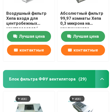
Воздушный фильтр
Абсолютный фильтр
Хепа входа для
99,97 комнаты Хепа
центробежных
0,3 микрона на
компрессоров/
кондиционере
газовых турбин/
извлекает споры
Лучшая цена
Лучшая цена
двигателей
прессформы
контактные
контактные
данные
данные
Блок фильтра ФФУ вентилятора
(29)