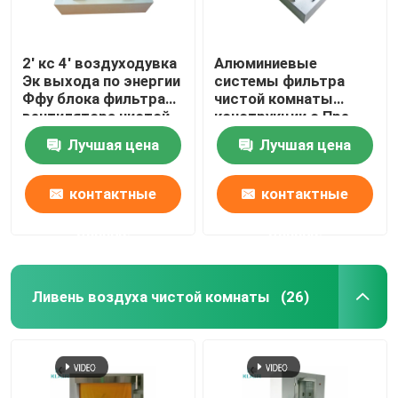
2' кс 4' воздуходувка
Алюминиевые
Эк выхода по энергии
системы фильтра
Ффу блока фильтра
чистой комнаты
вентилятора чистой
конструкции с Пре
комнаты с Пре
воздуходувкой Ак
Лучшая цена
Лучшая цена
фильтром
фильтра
контактные
контактные
данные
данные
Ливень воздуха чистой комнаты
(26)