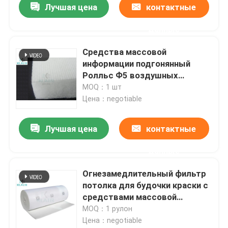
Лучшая цена
контактные
данные
Средства массовой
информации подгонянный
Ролльс Ф5 воздушных
фильтров будочки брызг
MOQ：1 шт
поверхности брызг клея
Цена：negotiable
Лучшая цена
контактные
данные
Огнезамедлительный фильтр
потолка для будочки краски с
средствами массовой
информации синтетического
MOQ：1 рулон
волокна
Цена：negotiable