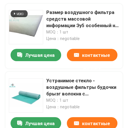
Размер воздушного фильтра
средств массовой
информации Эу5 особенный на
будочка 2м кс 21м брызг/
MOQ：1 шт
картины
Цена：negotiable
Лучшая цена
контактные
данные
Устранимое стекло -
воздушные фильтры будочки
брызг волокна с
прогрессивной плотностью
MOQ：1 шт
Цена：negotiable
Лучшая цена
контактные