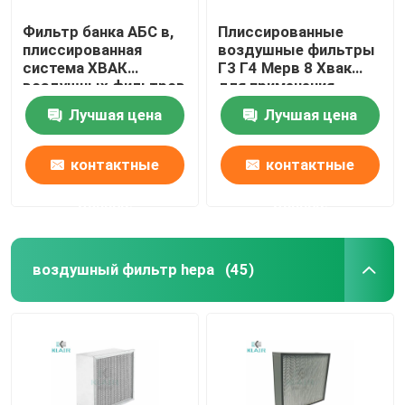
Фильтр банка АБС в,
Плиссированные
плиссированная
воздушные фильтры
система ХВАК
Г3 Г4 Мерв 8 Хвак
воздушных фильтров
для применения
ХЭПА с пластиковой
промышленных/
Лучшая цена
Лучшая цена
рамкой
Коммерикал
контактные
контактные
данные
данные
воздушный фильтр hepa
(45)