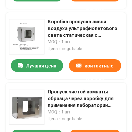
данные
Коробка пропуска ливня
воздуха ультрафиолетового
света статическая с
покрытым порошком
MOQ：1 шт
холоднопрокатным
Цена：negotiable
Лучшая цена
контактные
данные
Пропуск чистой комнаты
образца через коробку для
применения лаборатории
безопасности
MOQ：1 шт
Цена：negotiable