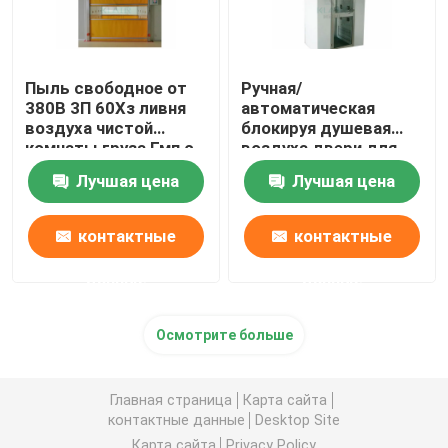
Пыль свободное от
Ручная/
380В 3П 60Хз ливня
автоматическая
воздуха чистой
блокируя душевая
комнаты груза Гмп с
воздуха двери для
быстрой дверью
частичного
Лучшая цена
Лучшая цена
завальцовки
диспетчерского
пункта
контактные
контактные
данные
данные
Осмотрите больше
Главная страница
Карта сайта
контактные данные
Desktop Site
Карта сайта
Privacy Policy