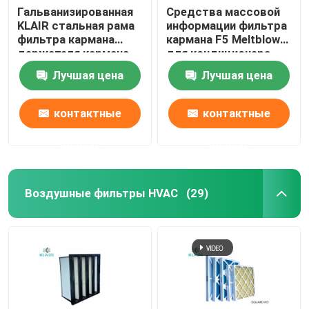
Гальванизированная
Средства массовой
KLAIR стальная рама
информации фильтра
фильтра кармана
кармана F5 Meltblown
держателя кармана
для кондиционера
воздушного фильтра
HVAC
Лучшая цена
Лучшая цена
сумки
контактные
контактные
данные
данные
Воздушные фильтры HVAC
(29)