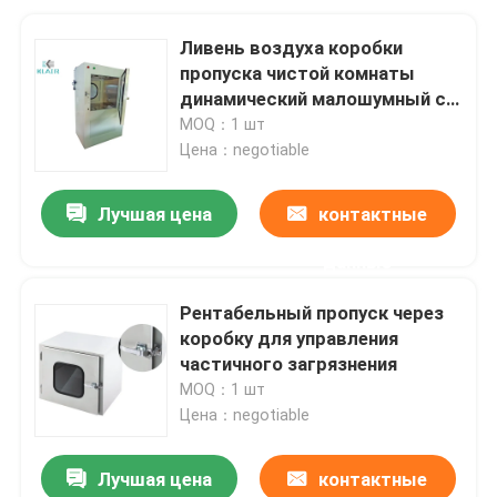
Ливень воздуха коробки
пропуска чистой комнаты
динамический малошумный с
опционным
MOQ：1 шт
ультрафиолетовым светом
Цена：negotiable
Лучшая цена
контактные
данные
Рентабельный пропуск через
коробку для управления
частичного загрязнения
MOQ：1 шт
Цена：negotiable
Лучшая цена
контактные