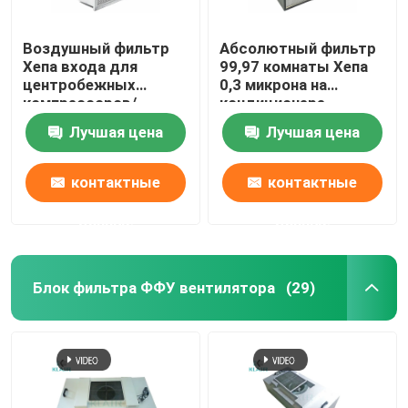
Воздушный фильтр
Абсолютный фильтр
Хепа входа для
99,97 комнаты Хепа
центробежных
0,3 микрона на
компрессоров/
кондиционере
газовых турбин/
извлекает споры
Лучшая цена
Лучшая цена
двигателей
прессформы
контактные
контактные
данные
данные
Блок фильтра ФФУ вентилятора
(29)