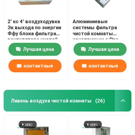
2' кс 4' воздуходувка
Алюминиевые
Эк выхода по энергии
системы фильтра
Ффу блока фильтра
чистой комнаты
вентилятора чистой
конструкции с Пре
комнаты с Пре
воздуходувкой Ак
Лучшая цена
Лучшая цена
фильтром
фильтра
контактные
контактные
данные
данные
Ливень воздуха чистой комнаты
(26)