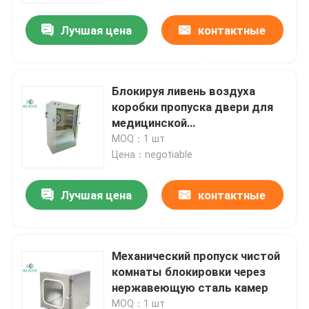
Лучшая цена
контактные
данные
Блокируя ливень воздуха
коробки пропуска двери для
медицинской
фармацевтической чистой
MOQ：1 шт
комнаты
Цена：negotiable
Лучшая цена
контактные
Дом
данные
Механический пропуск чистой
Продукты
комнаты блокировки через
нержавеющую сталь камер
О нас
MOQ：1 шт