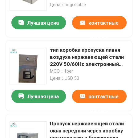
Цена：negotiable
Путешествие фабрики
Лучшая цена
контактные
данные
Проверка качества
тип коробки пропуска ливня
Свяжитесь мы
воздуха нержавеющей стали
220V 50/60Hz электронный
или механический
MOQ：1per
Спросите цитату
Цена：USD 50
воздушные фильтры мешка
Лучшая цена
контактные
данные
Воздушные фильтры HVAC
Пропуск нержавеющей стали
окна передачи через коробку
воздушный фильтр hepa
построенную в блокировке