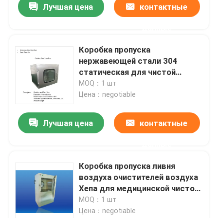
Лучшая цена
контактные
данные
Коробка пропуска
нержавеющей стали 304
статическая для чистой
комнаты коррозионностойкой
MOQ：1 шт
Цена：negotiable
Лучшая цена
контактные
данные
Коробка пропуска ливня
воздуха очистителей воздуха
Хепа для медицинской чистой
комнаты фармации
MOQ：1 шт
Цена：negotiable