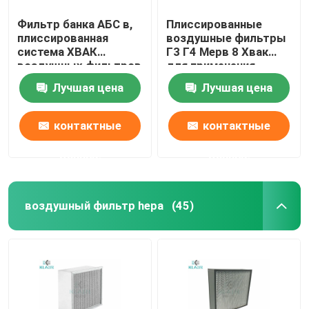
Фильтр банка АБС в,
Плиссированные
плиссированная
воздушные фильтры
система ХВАК
Г3 Г4 Мерв 8 Хвак
воздушных фильтров
для применения
ХЭПА с пластиковой
промышленных/
Лучшая цена
Лучшая цена
рамкой
Коммерикал
контактные
контактные
данные
данные
воздушный фильтр hepa
(45)