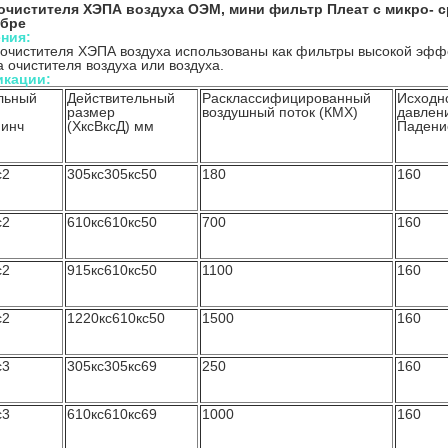
очистителя ХЭПА воздуха ОЭМ, мини фильтр Плеат с микро-
бре
ния:
очистителя ХЭПА воздуха использованы как фильтры высокой эфф
 очистителя воздуха или воздуха.
кации:
льный
Действительный
Расклассифицированный
Исходн
размер
воздушный поток (КМХ)
давлен
.инч
(ХксВксД) мм
Падени
с2
305кс305кс50
180
160
с2
610кс610кс50
700
160
с2
915кс610кс50
1100
160
с2
1220кс610кс50
1500
160
с3
305кс305кс69
250
160
с3
610кс610кс69
1000
160