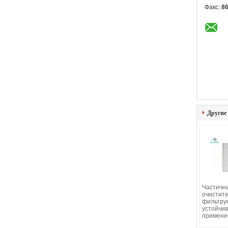
Факс:
86
Другие
Частичн
очистите
фильтру
устойчив
примене