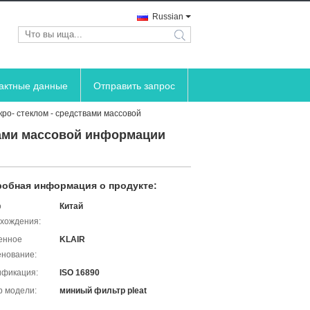
Russian
search
тактные данные
Отправить запрос
ро- стеклом - средствами массовой
вами массовой информации
обная информация о продукте:
о
Китай
хождения:
енное
KLAIR
нование:
ификация:
ISO 16890
 модели:
миниый фильтр pleat