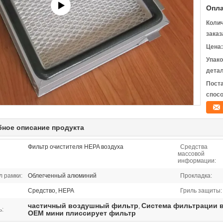
Опла
Коли
заказ
Цена:
Упак
детал
Пост
спосо
ное описание продукта
Фильтр очистителя HEPA воздуха
Средства
массовой
информации:
 рамки:
Облегченный алюминий
Прокладка:
Средство, HEPA
Гриль защиты:
частичный воздушный фильтр
Система фильтрации 
,
ь:
OEM мини плиссирует фильтр