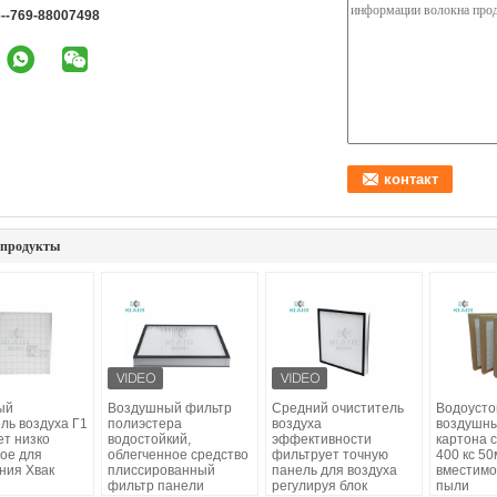
--769-88007498
 продукты
ый
Воздушный фильтр
Средний очиститель
Водоусто
ль воздуха Г1
полиэстера
воздуха
воздушны
ет низко
водостойкий,
эффективности
картона 
ое для
облегченное средство
фильтрует точную
400 кс 5
ния Хвак
плиссированный
панель для воздуха
вместимо
фильтр панели
регулируя блок
пыли