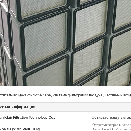
,
,
ститель воздуха фильтра hepa
система фильтрации воздуха
частичный воз
ктная информация
Оставьте вашу заявк
 Klair Filtration Technology Co.,
ное лицо:
Mr. Paul Jiang