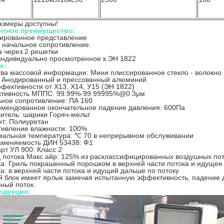
азмеры доступны!
нтное преимущество:
ированное представление
 начальное сопротивление.
 через 2 решетки
ндивидуально просмотренное к ЭН 1822
е:
ва массовой информации: Мини плиссированное стекло - волокно
: Анодированный и прессованный алюминий
фективности от Х13, Х14, У15 (ЭН 1822)
тивность МППС: 99.99%-99.99995%@0.3μм
ное сопротивление: ПА 160
мендованное окончательное падение давления: 600Па
итель: шарики Горяч-мельт
т: Полиуретан
ивление влажности: 100%
альная температура: ℃ 70 в непрерывном обслуживании
аменяемость ДИН 53438: Ф1
рт УЛ 900: Класс 2
 потока Макс.айр: 125% из расклассифицированных воздушных по
а: Гриль покрашенный порошком в верхней части потока и идущее 
а: в верхней части потока и идущий дальше по потоку
 блок имеет ярлык замечая испытанную эффективность, падение
ный поток.
одукции: