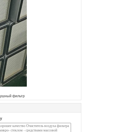
душный фильтр
у