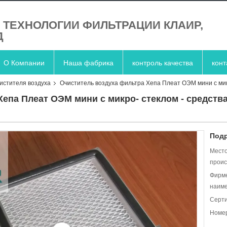
. ТЕХНОЛОГИИ ФИЛЬТРАЦИИ КЛАИР,
Д
О Компании
Наша фабрика
контроль качества
кон
истителя воздуха
Очиститель воздуха фильтра Хепа Плеат ОЭМ мини с мик
Хепа Плеат ОЭМ мини с микро- стеклом - средст
Подр
Мест
проис
Фирм
наиме
Серт
Номер