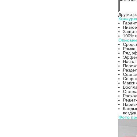
Другие р
Конкуре
Гарант
Низкое
Защита
100% и
Описани
Средст
Рамка
Ряд эф
Эффек
Началь
Пореко
Раздел
Сеалан
Сопрот
Максим
Воспл
Станда
Расход
Решетк
Набивк
Каждый
воздуш
Фото пр