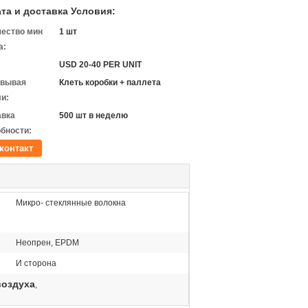
та и доставка Условия:
чество мин
1 шт
а:
USD 20-40 PER UNIT
овывая
Клеть коробки + паллета
и:
авка
500 шт в неделю
бности:
контакт
Микро- стеклянные волокна
Неопрен, EPDM
И сторона
воздуха
,