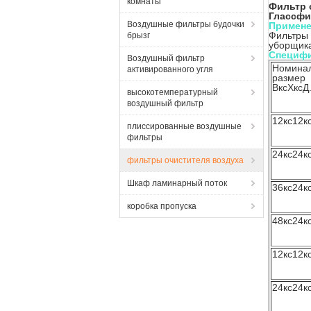
комнаты
Фильтр 
Глассфи
Воздушные фильтры будочки
Примене
Фильтры 
брызг
уборщика
Специфи
Воздушный фильтр
Номина
активированного угля
размер
ВксХксД
высокотемпературный
воздушный фильтр
12кс12к
плиссированные воздушные
фильтры
24кс24к
фильтры очистителя воздуха
Шкаф ламинарный поток
36кс24к
коробка пропуска
48кс24к
12кс12к
24кс24к