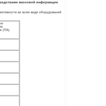
 средствами массовой информации
ективности во всем виде оборудований
ое
ие
е (ПА)