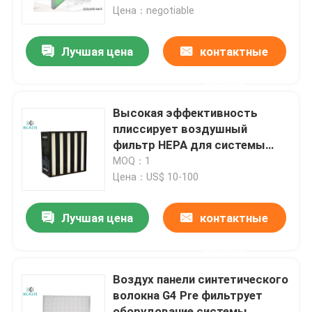
воздуха
Цена：negotiable
Путешествие фабрики
Лучшая цена
контактные
данные
Проверка качества
Высокая эффективность
Свяжитесь мы
плиссирует воздушный
фильтр HEPA для системы
кондиционирования воздуха
MOQ：1
Спросите цитату
Цена：US$ 10-100
воздушные фильтры мешка
Лучшая цена
контактные
данные
Воздушные фильтры HVAC
Воздух панели синтетического
волокна G4 Pre фильтрует
воздушный фильтр hepa
оборудование системы