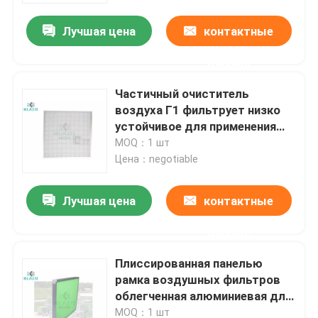
Лучшая цена
контактные
данные
Частичный очиститель
воздуха Г1 фильтрует низко
устойчивое для применения
Хвак
MOQ：1 шт
Цена：negotiable
Лучшая цена
контактные
Дом
данные
Плиссированная панелью
Продукты
рамка воздушных фильтров
облегченная алюминиевая для
системы кондиционирования
О нас
MOQ：1 шт