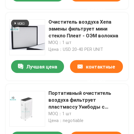
данные
Очиститель воздуха Хепа
замены фильтрует мини
стекло Плеат - ОЭМ волокна
MOQ：1 шт
Цена：USD 20-40 PER UNIT
Лучшая цена
контактные
данные
Портативный очиститель
воздуха фильтрует
пластмассу Унибоды с
дисплеем приведенным после
MOQ：1 шт
полудня 2,5
Цена：negotiable