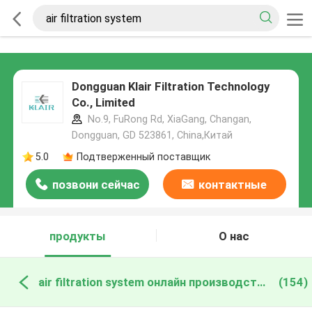
Dongguan Klair Filtration Technology
Co., Limited
No.9, FuRong Rd, XiaGang, Changan,
Dongguan, GD 523861, China,Китай
5.0
Подтверженный поставщик
позвони сейчас
контактные
данные
продукты
О нас
air filtration system онлайн производство
(154)