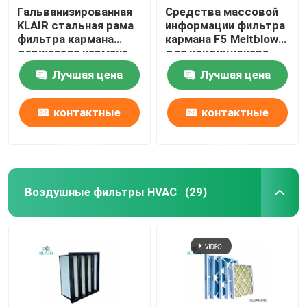
Гальванизированная
Средства массовой
KLAIR стальная рама
информации фильтра
фильтра кармана
кармана F5 Meltblown
держателя кармана
для кондиционера
воздушного фильтра
HVAC
Лучшая цена
Лучшая цена
сумки
контактные
контактные
данные
данные
Воздушные фильтры HVAC
(29)