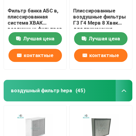
Фильтр банка АБС в,
Плиссированные
плиссированная
воздушные фильтры
система ХВАК
Г3 Г4 Мерв 8 Хвак
воздушных фильтров
для применения
ХЭПА с пластиковой
промышленных/
Лучшая цена
Лучшая цена
рамкой
Коммерикал
контактные
контактные
данные
данные
воздушный фильтр hepa
(45)