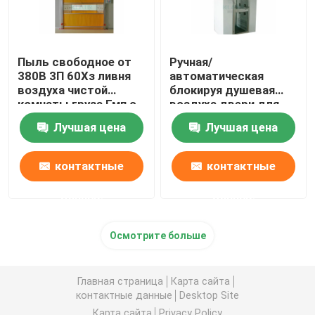
Пыль свободное от
Ручная/
380В 3П 60Хз ливня
автоматическая
воздуха чистой
блокируя душевая
комнаты груза Гмп с
воздуха двери для
быстрой дверью
частичного
Лучшая цена
Лучшая цена
завальцовки
диспетчерского
пункта
контактные
контактные
данные
данные
Осмотрите больше
Главная страница
Карта сайта
контактные данные
Desktop Site
Карта сайта
Privacy Policy