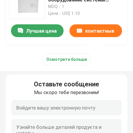
вентиляции свежего воздуха
MOQ：1
Цена：US$ 1-10
Блок фильтра ФФУ вентилятора
Лучшая цена
контактные
Ливень воздуха чистой комнаты
данные
Воздушные фильтры будочки брызг
Осмотрите больше
Воздушный фильтр активированного угля
Оставьте сообщение
высокотемпературный воздушный фильтр
Мы скоро тебе перезвоним!
плиссированные воздушные фильтры
фильтры очистителя воздуха