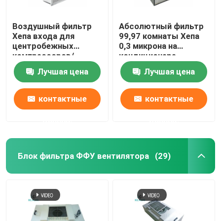
Воздушный фильтр
Абсолютный фильтр
Хепа входа для
99,97 комнаты Хепа
центробежных
0,3 микрона на
компрессоров/
кондиционере
газовых турбин/
извлекает споры
Лучшая цена
Лучшая цена
двигателей
прессформы
контактные
контактные
данные
данные
Блок фильтра ФФУ вентилятора
(29)