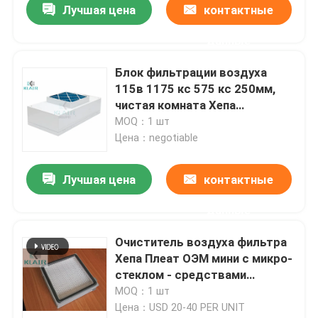
Лучшая цена
контактные
данные
Блок фильтрации воздуха
115в 1175 кс 575 кс 250мм,
чистая комната Хепа
фильтрует блок вентилятора
MOQ：1 шт
Цена：negotiable
Лучшая цена
контактные
данные
Очиститель воздуха фильтра
Хепа Плеат ОЭМ мини с микро-
стеклом - средствами
массовой информации
MOQ：1 шт
волокна
Цена：USD 20-40 PER UNIT