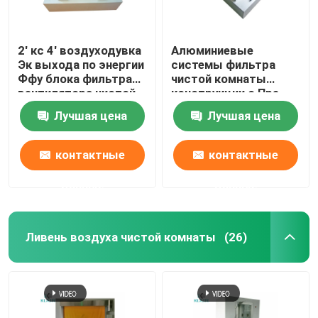
2' кс 4' воздуходувка
Алюминиевые
Эк выхода по энергии
системы фильтра
Ффу блока фильтра
чистой комнаты
вентилятора чистой
конструкции с Пре
комнаты с Пре
воздуходувкой Ак
Лучшая цена
Лучшая цена
фильтром
фильтра
контактные
контактные
данные
данные
Ливень воздуха чистой комнаты
(26)