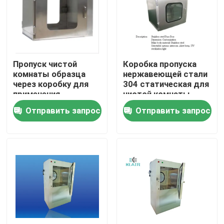
Путешествие фабрики
Проверка качества
Пропуск чистой
Коробка пропуска
комнаты образца
нержавеющей стали
через коробку для
304 статическая для
Свяжитесь мы
применения
чистой комнаты
лаборатории
коррозионностойкой
Отправить запрос
Отправить запрос
безопасности
Спросите цитату
воздушные фильтры мешка
Воздушные фильтры HVAC
воздушный фильтр hepa