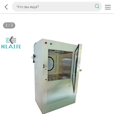
2
/
2