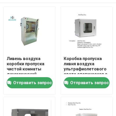
Ливень воздуха
Коробка пропуска
коробки пропуска
ливня воздуха
чистой комнаты
ультрафиолетового
динамический
света статическая с
малошумный с
покрытым
Дом
Отправить запрос
Отправить запрос
опционным
порошком
ультрафиолетовым
холоднопрокатным
светом
Продукты
О нас