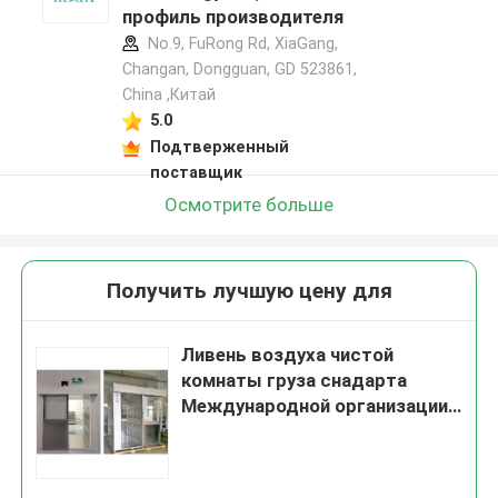
профиль производителя
No.9, FuRong Rd, XiaGang,
Changan, Dongguan, GD 523861,
China ,Китай
5.0
Подтверженный
поставщик
Осмотрите больше
Получить лучшую цену для
Ливень воздуха чистой
комнаты груза снадарта
Международной организации
стандартизации Harmaceutical
с подгонянным уникальным
стилем