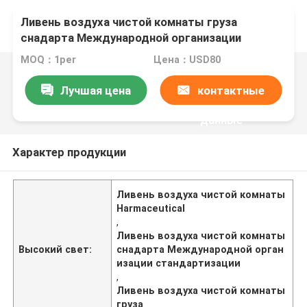
Ливень воздуха чистой комнаты груза
снадарта Международной организации
стандартизации Harmaceutical с подгонянным
MOQ：1per
Цена：USD80
уникальным стилем
Лучшая цена
контактные
данные
Характер продукции
Ливень воздуха чистой комнаты
Harmaceutical
,
Ливень воздуха чистой комнаты
Высокий свет:
снадарта Международной орган
изации стандартизации
,
Ливень воздуха чистой комнаты
груза