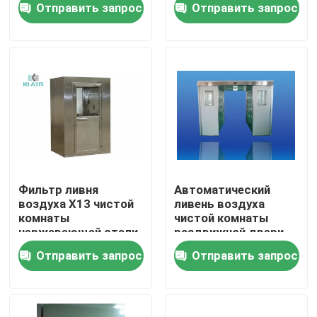
Отправить запрос
Отправить запрос
Путешествие фабрики
Проверка качества
Свяжитесь мы
Спросите цитату
Фильтр ливня
Автоматический
воздуха Х13 чистой
ливень воздуха
комнаты
чистой комнаты
воздушные фильтры мешка
нержавеющей стали
раздвижной двери
для частичного
для удаления пыли
Отправить запрос
Отправить запрос
загрязнения
человека/груза
Воздушные фильтры HVAC
воздушный фильтр hepa