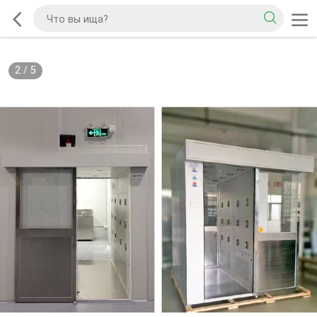
2
/
5