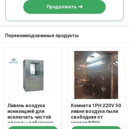
Продолжать
Порекомендованные продукты
Дом
Ливень воздуха
Комната 1PH 220V 50
Продукты
ионизацией для
ливня воздуха пыли
исключать чистой
свободная от
одежды работника
чистая/60Hz
О нас
статический