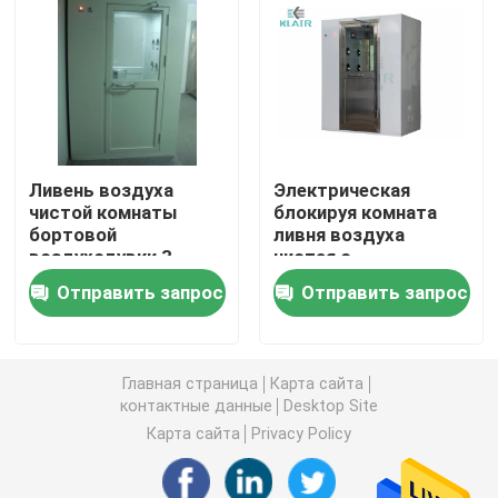
Блок фильтра ФФУ вентилятора
Ливень воздуха чистой комнаты
Ливень воздуха
Электрическая
Воздушные фильтры будочки брызг
чистой комнаты
блокируя комната
бортовой
ливня воздуха
воздуходувки 3
чистая с
Воздушный фильтр активированного угля
автоматический с
аттестованным Се
Отправить запрос
Отправить запрос
регулируемыми
фильтра Хепа
соплами
высокотемпературный воздушный фильтр
Главная страница
Карта сайта
контактные данные
Desktop Site
плиссированные воздушные фильтры
Карта сайта
Privacy Policy
фильтры очистителя воздуха