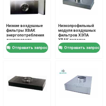
Путешествие фабрики
Низкие воздушные
Низкопрофильный
Проверка качества
фильтры ХВАК
модуля воздушных
энергопотребления
фильтров ХЭПА
дактировали
ХВАК потолка
Свяжитесь мы
терминальный
воротника
Отправить запрос
Отправить запрос
модуль Хепа
трубопровода с
высоким
Спросите цитату
статическим
давлением
воздушные фильтры мешка
Воздушные фильтры HVAC
воздушный фильтр hepa