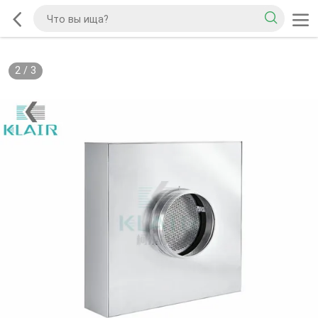
2
/
3