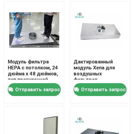
Модуль фильтра
Дактированный
HEPA с потолком, 24
модуль Хепа для
дюйма х 48 дюймов,
воздушных
тип прогулочной
фильтров
поверхности
коррозионностойкие
Отправить запрос
Отправить запрос
устранимые 10
Дом
ХВАК/12 дюйма
Продукты
О нас