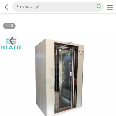
2
/
3