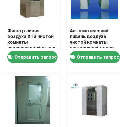
Путешествие фабрики
Фильтр ливня
Автоматический
Проверка качества
воздуха Х13 чистой
ливень воздуха
комнаты
чистой комнаты
нержавеющей стали
раздвижной двери
Свяжитесь мы
для частичного
для удаления пыли
Отправить запрос
Отправить запрос
загрязнения
человека/груза
Спросите цитату
воздушные фильтры мешка
Воздушные фильтры HVAC
воздушный фильтр hepa