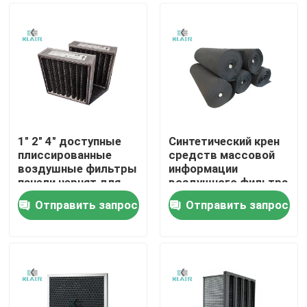
1" 2" 4" доступные
Синтетический крен
плиссированные
средств массовой
воздушные фильтры
информации
панели чернят для
воздушного фильтра
фильтрации запаха/
активированного
Отправить запрос
Отправить запрос
газа
угля для системы
Дом
вентиляции
управлением запаха
Продукты
О нас