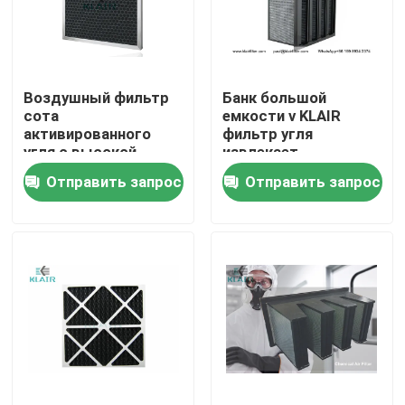
Путешествие фабрики
Воздушный фильтр
Банк большой
Проверка качества
сота
емкости v KLAIR
активированного
фильтр угля
угля с высокой
извлекает
Свяжитесь мы
абсорбцией
органические газы
Отправить запрос
Отправить запрос
коксобензола запаха
VOCs
Спросите цитату
воздушные фильтры мешка
Воздушные фильтры HVAC
воздушный фильтр hepa