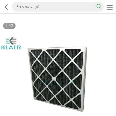
2
/
2