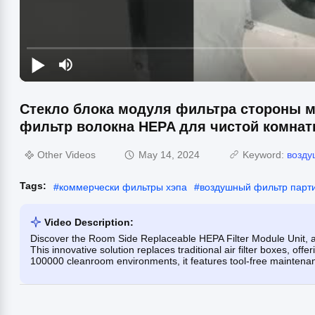
Стекло блока модуля фильтра стороны 
фильтр волокна HEPA для чистой комна
Other Videos
May 14, 2024
Keyword:
возду
Tags:
#
коммерчески фильтры хэпа
#
воздушный фильтр парт
Video Description:
Discover the Room Side Replaceable HEPA Filter Module Unit, a h
This innovative solution replaces traditional air filter boxes, of
100000 cleanroom environments, it features tool-free maintenance