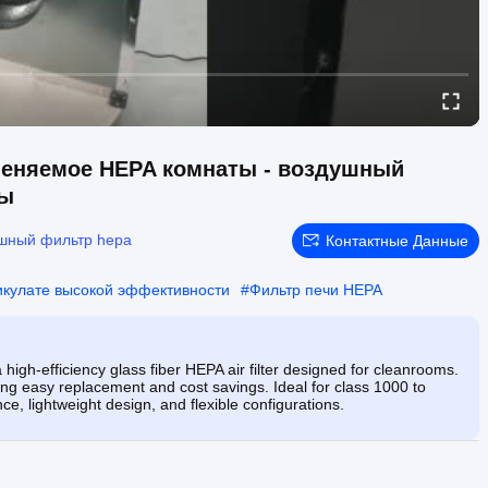
меняемое HEPA комнаты - воздушный
ты
шный фильтр hepa
Контактные Данные
икулате высокой эффективности
#
Фильтр печи HEPA
igh-efficiency glass fiber HEPA air filter designed for cleanrooms.
fering easy replacement and cost savings. Ideal for class 1000 to
, lightweight design, and flexible configurations.